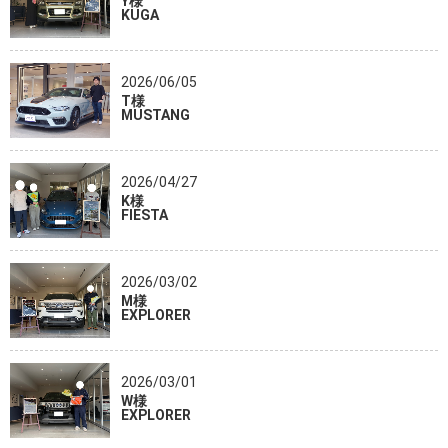
Y様
KUGA
2026/06/05
T様
MUSTANG
2026/04/27
K様
FIESTA
2026/03/02
M様
EXPLORER
2026/03/01
W様
EXPLORER