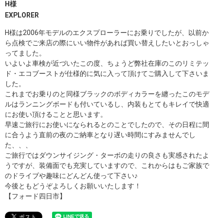
H様
EXPLORER
H様は2006年モデルのエクスプローラーにお乗りでしたが、以前か
ら点検でご来店の際にいい物件があれば買い替えしたいとおっしゃ
ってました。
いよいよ車検が近づいたこの度、ちょうど弊社在庫のこのリミテッ
ド・エコブーストが仕様的に気に入って頂けてご購入して下さいま
した。
これまでお乗りのと同様ブラックのボディカラーを纏ったこのモデ
ルはランニングボードも付いているし、内装もとてもキレイで快適
にお使い頂けることと思います。
早速ご旅行にお使いになられるとのことでしたので、その日程に間
に合うよう直前の夜のご納車となり遅い時間にすみませんでし
た、、、
ご旅行ではダウンサイジング・ターボの走りの良さも実感されたよ
うですが、装備面でも充実していますので、これからはもご家族で
のドライブや趣味にどんどん使って下さい♪
今後ともどうぞよろしくお願いいたします！
【フォード四日市】