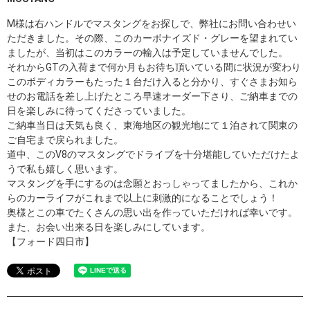
M様は右ハンドルでマスタングをお探しで、弊社にお問い合わせい
ただきました。その際、このカーボナイズド・グレーを望まれてい
ましたが、当初はこのカラーの輸入は予定していませんでした。
それからGTの入荷まで何か月もお待ち頂いている間に状況が変わり
このボディカラーもたった１台だけ入ると分かり、すぐさまお知ら
せのお電話を差し上げたところ早速オーダー下さり、ご納車までの
日を楽しみに待ってくださっていました。
ご納車当日は天気も良く、東海地区の観光地にて１泊されて関東の
ご自宅まで戻られました。
道中、このV8のマスタングでドライブを十分堪能していただけたよ
うで私も嬉しく思います。
マスタングを手にするのは念願とおっしゃってましたから、これか
らのカーライフがこれまで以上に刺激的になることでしょう！
奥様とこの車でたくさんの思い出を作っていただければ幸いです。
また、お会い出来る日を楽しみにしています。
【フォード四日市】