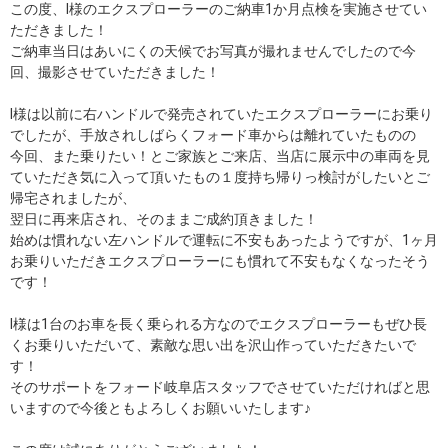
この度、I様のエクスプローラーのご納車1か月点検を実施させてい
ただきました！
ご納車当日はあいにくの天候でお写真が撮れませんでしたので今
回、撮影させていただきました！
I様は以前に右ハンドルで発売されていたエクスプローラーにお乗り
でしたが、手放されしばらくフォード車からは離れていたものの
今回、また乗りたい！とご家族とご来店、当店に展示中の車両を見
ていただき気に入って頂いたもの１度持ち帰りっ検討がしたいとご
帰宅されましたが、
翌日に再来店され、そのままご成約頂きました！
始めは慣れない左ハンドルで運転に不安もあったようですが、1ヶ月
お乗りいただきエクスプローラーにも慣れて不安もなくなったそう
です！
I様は1台のお車を長く乗られる方なのでエクスプローラーもぜひ長
くお乗りいただいて、素敵な思い出を沢山作っていただきたいで
す！
そのサポートをフォード岐阜店スタッフでさせていただければと思
いますので今後ともよろしくお願いいたします♪