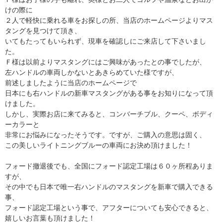
けの際に
２人で軽快に乗れる車をお探しの所、当店のホームページよりマス
タングを見つけて頂き、
いてもたってもいられず、現車を確認しにご来店して下さいまし
た。
Ｆ様は以前よりマスタングにはご興味があったとの事でしたが、
左ハンドルの車両しかないとあきらめていた様ですが、
前述しましたように当店のホームページで
日本にも右ハンドルの新車マスタングがある事をお知りになって頂
けました。
しかし、実際お店に来てみると、コンバーチブル、クーペ、ボディ
ーカラーと
非常にお悩みになったそうです。ですが、ご購入の意思は固く、
この美しいライトニングブルーの車両にお決め頂けました！
フォード撤退後でも、全国にフォード認定工場は６０ヶ所程ありま
すが、
その中でも日本で唯一右ハンドルのマスタングを新車で購入できる
事、
フォード認定工場という事で、アフターについても安心できると、
嬉しいお言葉も頂けました！