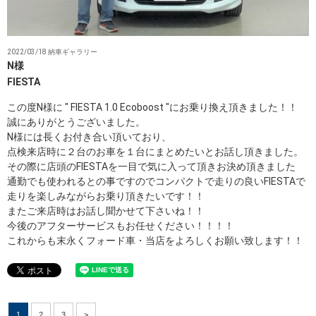
2022/03/18 納車ギャラリー
N様
FIESTA
この度N様に " FIESTA 1.0 Ecoboost ″にお乗り換え頂きました！！
誠にありがとうございました。
N様には長くお付き合い頂いており、
点検来店時に２台のお車を１台にまとめたいとお話し頂きました。
その際に店頭のFIESTAを一目で気に入って頂きお決め頂きました
通勤でも使われるとの事ですのでコンパクトで走りの良いFIESTAで
走りを楽しみながらお乗り頂きたいです！！
またご来店時はお話し聞かせて下さいね！！
今後のアフターサービスもお任せください！！！！
これからも末永くフォード車・当店をよろしくお願い致します！！
1
2
3
>