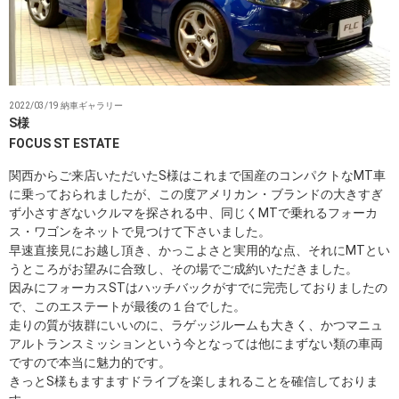
2022/03/19 納車ギャラリー
S様
FOCUS ST ESTATE
関西からご来店いただいたS様はこれまで国産のコンパクトなMT車
に乗っておられましたが、この度アメリカン・ブランドの大きすぎ
ず小さすぎないクルマを探される中、同じくMTで乗れるフォーカ
ス・ワゴンをネットで見つけて下さいました。
早速直接見にお越し頂き、かっこよさと実用的な点、それにMTとい
うところがお望みに合致し、その場でご成約いただきました。
因みにフォーカスSTはハッチバックがすでに完売しておりましたの
で、このエステートが最後の１台でした。
走りの質が抜群にいいのに、ラゲッジルームも大きく、かつマニュ
アルトランスミッションという今となっては他にまずない類の車両
ですので本当に魅力的です。
きっとS様もますますドライブを楽しまれることを確信しておりま