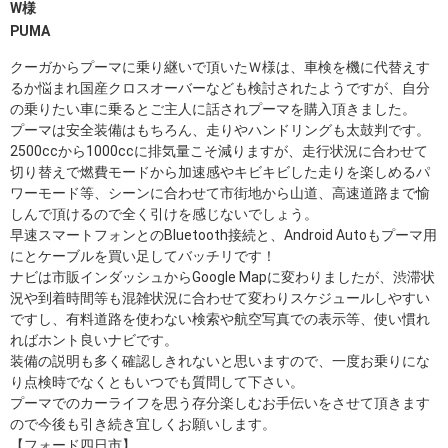
W様
PUMA
クーガからプーマに乗り継いで頂いたＷ様は、車検を機に代替えす
るか悩まれ国産クロスオーバーなども検討されたようですが、自分
の乗りたい車に乗るとご主人に話されプーマを購入頂きました。
プーマは安全装備はもちろん、走りやハンドリングも太鼓判です。
2500ccから1000ccに排気量こそ減りますが、走行状況に合わせて
切り替えで燃費モードから加速感やキビキビした走りを楽しめるパ
ワーモード等、シーンに合わせて市街地から山道、高速道路まで愉
しんで頂けるので全く引けを感じないでしょう。
早速スマートフォンとのBluetooth接続と、Android Autoもプーマ用
にとケーブルを買い足してバッチリです！
ナビは市販インダッシュからGoogle Mapに変わりましたが、渋滞状
況や到着時間等も混雑状況に合わせて変わりスケジュールしやすい
ですし、有料道路を使わない検索や航空写真での表示等、使い慣れ
ればホント良いナビです。
装備の説明も多く確認しきれないと思いますので、一度お乗りにな
り点検時でなくともいつでも質問して下さい。
プーマでのカーライフを思う存分楽しむお手伝いをさせて頂きます
ので今後も引き続き宜しくお願いします。
【フォード四日市】