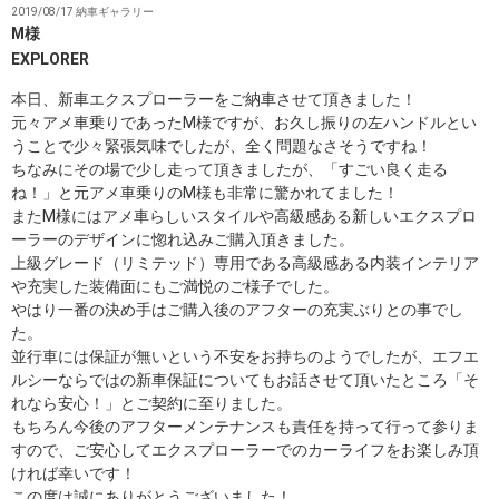
2019/08/17 納車ギャラリー
M様
EXPLORER
本日、新車エクスプローラーをご納車させて頂きました！
元々アメ車乗りであったM様ですが、お久し振りの左ハンドルとい
うことで少々緊張気味でしたが、全く問題なさそうですね！
ちなみにその場で少し走って頂きましたが、「すごい良く走る
ね！」と元アメ車乗りのM様も非常に驚かれてました！
またM様にはアメ車らしいスタイルや高級感ある新しいエクスプロ
ーラーのデザインに惚れ込みご購入頂きました。
上級グレード（リミテッド）専用である高級感ある内装インテリア
や充実した装備面にもご満悦のご様子でした。
やはり一番の決め手はご購入後のアフターの充実ぶりとの事でし
た。
並行車には保証が無いという不安をお持ちのようでしたが、エフエ
ルシーならではの新車保証についてもお話させて頂いたところ「そ
れなら安心！」とご契約に至りました。
もちろん今後のアフターメンテナンスも責任を持って行って参りま
すので、ご安心してエクスプローラーでのカーライフをお楽しみ頂
ければ幸いです！
この度は誠にありがとうございました！