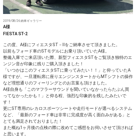
2019/08/26 納車ギャラリー
A様
FIESTA ST-2
この度、A様にフィエスタST－Ⅱをご納車させて頂きました。
以前もフォード車のSTモデルにお乗り頂いていたA様。
整備入庫でご来店頂いた際、新型フィエスタSTをご覧頂き独特のエ
ンジン音が印象に残りご購入頂きました！
「いつかはこのフィエスタSTに乗ってみたい！！」と仰っていたA
様ですが、一旦運転席に座りエンジンスタートからMTシフトの操作
など理想通りのフィーリングとのお言葉も頂けました。
A様自身も「このマフラーサウンドを聞いていなかったらたぶん買
ってなかったかも！」と仰る程、強烈な印象的を残したみたいで
す！
更にST専用のレカロスポーツシートや走行モードが選べるシステム
など、「最新のフォード車は非常に完成度が高く面白みがある」と
とても満足されておりました！
また概ね1ヶ月後の点検の際に改めてご感想をお伺いさせて頂ければ
と思います。