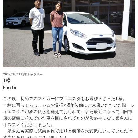
2019/08/11 納車ギャラリー
T様
Fiesta
この度、初めてのマイカーにフィエスタをお選び下さったT様。
一緒に写ってらっしゃるお父様が5年位前にご来店いただいた際、フ
ィエスタの印象の良さを覚えておられて、また最近になって四日市
店の店頭に並んでいた車を目にされてたのが決め手になり娘さんに
オススメくださいました。
娘さんも実際に試乗されて走りと装備を大変気にいっていただき
本当にありがとうございました！