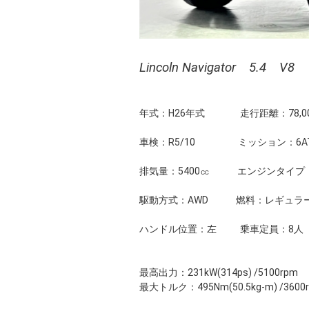
Lincoln Navigator 5.4 V8
年式：H26年式 走行距離：78,00
車検：R5/10 ミッション：6A
排気量：5400㏄ エンジンタイプ：
駆動方式：AWD 燃料：レギュラ
ハンドル位置：左 乗車定員：8人
最高出力：231kW(314ps) /5100rpm
最大トルク：495Nm(50.5kg-m) /3600