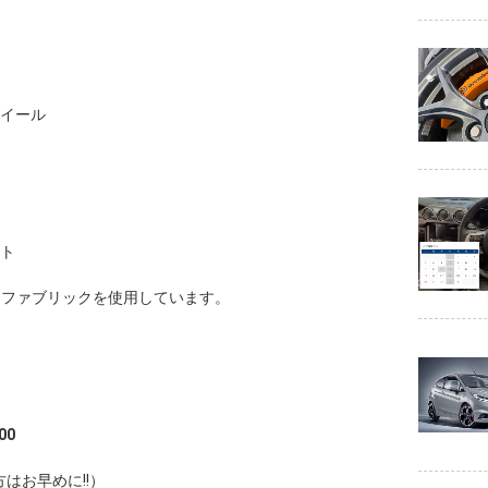
ホイール
ート
ファブリックを使用しています。
00
はお早めに!!）