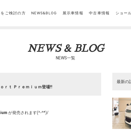
入をご検討の方
NEWS&BLOG
展示車情報
中古車情報
ショー
NEWS & BLOG
NEWS一覧
最新の
Ｓｐｏｒｔ Ｐｒｅｍｉｕｍ登場!!
mium
が発売されます(^-^*)/