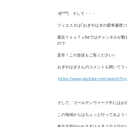
d(^^*) そして・・・
フィエスタは｢おぎやはぎの愛車遍歴｣
最近ＹｏｕＴｕbeではチャンネルが
ので
是非！この放送もご覧ください♪
おぎやはぎさんのコメントも聞いてフ
https://www.youtube.com/watch?v=
そして、ゴールデンウイーク中にはお台
この地域からはちょっと行ってみよう
東京方面行かれる方は５月２日３日の