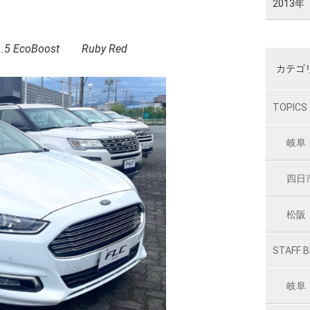
2013年
1.5 EcoBoost Ruby Red
カテゴ
TOPICS
岐阜
四日
松阪
STAFF 
岐阜