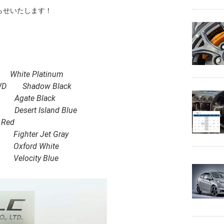
らせいたします！
 White Platinum
AWD Shadow Black
id Agate Black
d Desert Island Blue
 Red
 Fighter Jet Gray
k Oxford White
 Velocity Blue