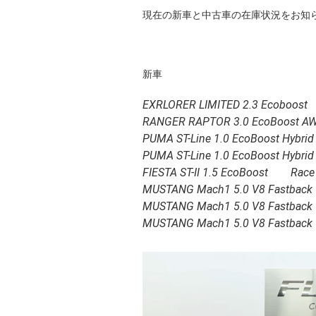
現在の新車と中古車の在庫状況をお知
新車
EXRLORER LIMITED 2.3 Ecoboost
RANGER RAPTOR 3.0 EcoBoost 
PUMA ST-Line 1.0 EcoBoost Hybr
PUMA ST-Line 1.0 EcoBoost Hybri
FIESTA ST-Ⅱ 1.5 EcoBoost Race
MUSTANG Mach1 5.0 V8 Fastback
MUSTANG Mach1 5.0 V8 Fastbac
MUSTANG Mach1 5.0 V8 Fastback