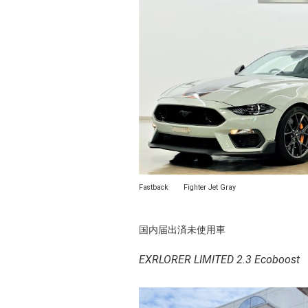
Fastback Fighter Jet Gray
国内届出済未使用車
EXRLORER LIMITED 2.3 Ecoboost