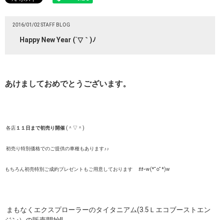
2016/01/02 STAFF BLOG
Happy New Year (´▽｀)ﾉ
あけましておめでとうございます。
各店
１１日まで初売り開催
(＾▽＾)
初売り特別価格でのご提供の車種もあります♪♪
もちろん初売特別ご成約プレゼントもご用意しております ｵｵｰw(*ﾟoﾟ*)w
まもなくエクスプローラーのタイタニアム(3.5Ｌエコブーストエン