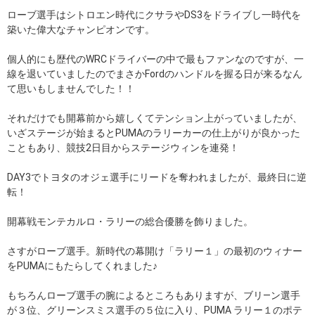
ローブ選手はシトロエン時代にクサラやDS3をドライブし一時代を
築いた偉大なチャンピオンです。
個人的にも歴代のWRCドライバーの中で最もファンなのですが、一
線を退いていましたのでまさかFordのハンドルを握る日が来るなん
て思いもしませんでした！！
それだけでも開幕前から嬉しくてテンション上がっていましたが、
いざステージが始まるとPUMAのラリーカーの仕上がりが良かった
こともあり、競技2日目からステージウィンを連発！
DAY3でトヨタのオジェ選手にリードを奪われましたが、最終日に逆
転！
開幕戦モンテカルロ・ラリーの総合優勝を飾りました。
さすがローブ選手。新時代の幕開け「ラリー１」の最初のウィナー
をPUMAにもたらしてくれました♪
もちろんローブ選手の腕によるところもありますが、ブリ―ン選手
が３位、グリーンスミス選手の５位に入り、PUMA ラリー１のポテ