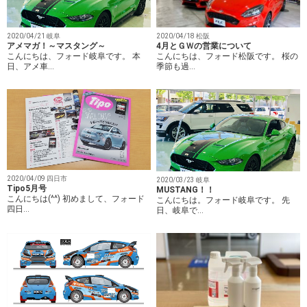
2020/04/21 岐阜
2020/04/18 松阪
アメマガ！～マスタング～
4月とＧＷの営業について
こんにちは、フォード岐阜です。 本
こんにちは、フォード松阪です。 桜の
日、アメ車…
季節も過…
2020/04/09 四日市
2020/03/23 岐阜
Tipo5月号
MUSTANG！！
こんにちは(^^) 初めまして、フォード
こんにちは。フォード岐阜です。 先
四日…
日、岐阜で…