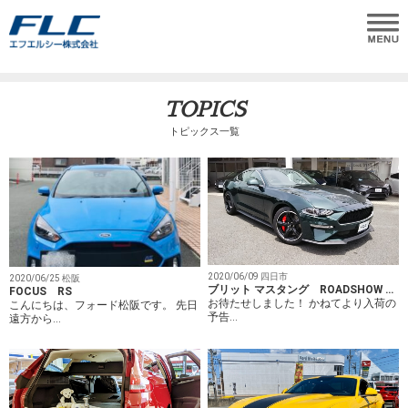
TOPICS
トピックス一覧
2020/06/09 四日市
2020/06/25 松阪
ブリット マスタング ROADSHOW …
FOCUS RS
お待たせしました！ かねてより入荷の
こんにちは、フォード松阪です。 先日
予告…
遠方から…