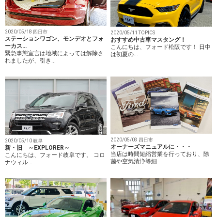
2020/05/18 四日市
2020/05/11 TOPICS
ステーションワゴン、モンデオとフォ
おすすめ中古車マスタング！
ーカス…
こんにちは、フォード松阪です！ 日中
緊急事態宣言は地域によっては解除さ
は初夏の…
れましたが、引き…
2020/05/03 四日市
2020/05/10 岐阜
オーナーズマニュアルに・・・
新・旧 ～EXPLORER～
当店は時間短縮営業を行っており、除
こんにちは、フォード岐阜です。 コロ
菌や空気清浄等細…
ナウィル…