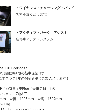
・ワイヤレス・チャージング・パッド
スマホ置くだけ充電
・アクティブ・パーク・アシスト
駐停車アシストシステム
ne 1.0L EcoBoost
走行距離無制限の新車保証付き
にてプラス1年の保証延長にご加入頂けます！
F／排気量：999cc／乗車定員：5名
ション：7速A/T
7mm 全幅：1805mm 全高：1537mm
60kg
)：125ps(92kw)/6000rpm