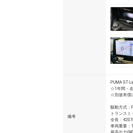
PUMA ST-Li
☆1年間・
☆別途有償
駆動方式：F
トランスミッ
備考
全長：420
車両重量：12
最高出力(NET