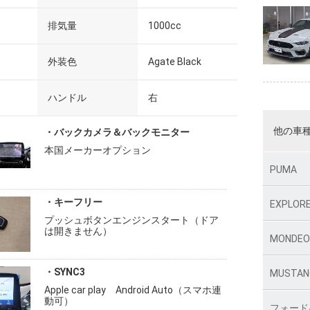
排気量
1000cc
外装色
Agate Black
ハンドル
右
他の車
・バックカメラ＆バックモニター
本国メーカーオプション
PUMA
・キーフリー
EXPLOR
プッシュボタンエンジンスタート（ドア
は開きません）
MONDE
・SYNC3
MUSTAN
Apple car play Android Auto（スマホ連
動可）
フォード/