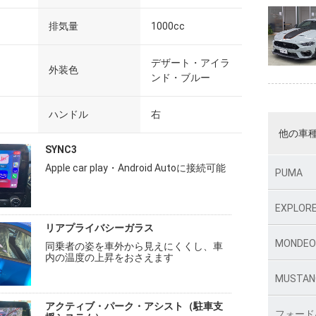
排気量
1000cc
デザート・アイラ
外装色
ンド・ブルー
ハンドル
右
他の車
SYNC3
Apple car play・Android Autoに接続可能
PUMA
EXPLOR
リアプライバシーガラス
MONDE
同乗者の姿を車外から見えにくくし、車
内の温度の上昇をおさえます
MUSTAN
アクティブ・パーク・アシスト（駐車支
フォード/