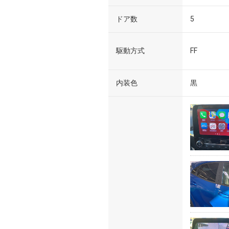
ドア数
5
駆動方式
FF
内装色
黒