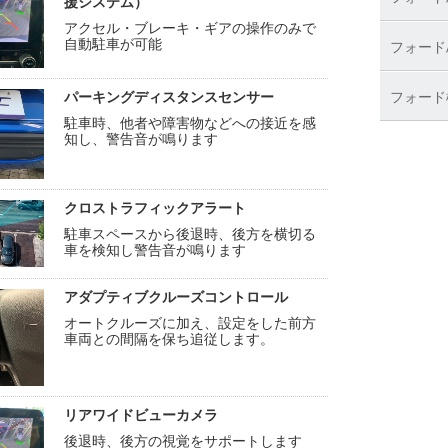
援システム）
アクセル・ブレーキ・ギアの操作のみで
自動駐車が可能
フォード/
パーキングディスタンスセンサー
フォード
駐車時、他者や障害物などへの接近を感
知し、警告音が鳴ります
クロストラフィックアラート
駐車スペースから後退時、後方を横切る
車を検知し警告音が鳴ります
アダプティブクルーズコントロール
オートクルーズに加え、設定をした前方
車両との間隔を保ち追従します。
リアワイドビューカメラ
後退時、後方の視覚をサポートします