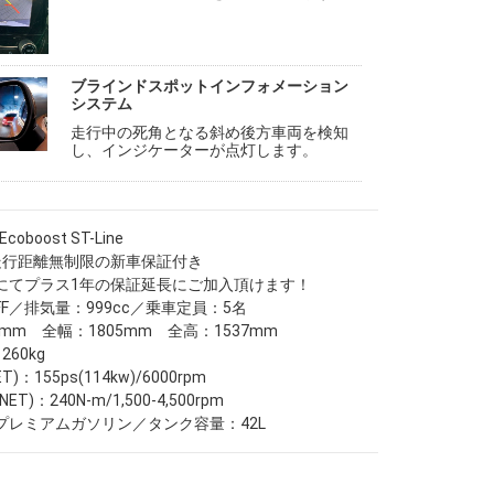
ブラインドスポットインフォメーション
システム
走行中の死角となる斜め後方車両を検知
し、インジケーターが点灯します。
oboost ST-Line
走行距離無制限の新車保証付き
にてプラス1年の保証延長にご加入頂けます！
F／排気量：999cc／乗車定員：5名
7mm 全幅：1805mm 全高：1537mm
60kg
)：155ps(114kw)/6000rpm
T)：240N-m/1,500-4,500rpm
プレミアムガソリン／タンク容量：42L