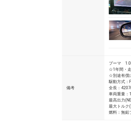
プーマ 1.0Ec
☆1年間・
☆別途有償
駆動方式：F
備考
全長：420
車両重量：12
最高出力(NET
最大トルク(NE
燃料：無鉛