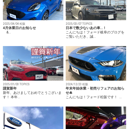
2025/04/04 松阪
2025/03/07 TOPICS
4月休業日のお知らせ
日本で数少ないあの車…！
&…
こんにちは！フォード岐阜のブログを
ご覧いただき、誠…
2025/01/03 TOPICS
2024/12/23 松阪
謹賀新年
年末年始休業・初売りフェアのお知ら
新年、あけましておめでとうございま
せ🎍
す！ 本年…
こんにちは！フォード松阪です！ …