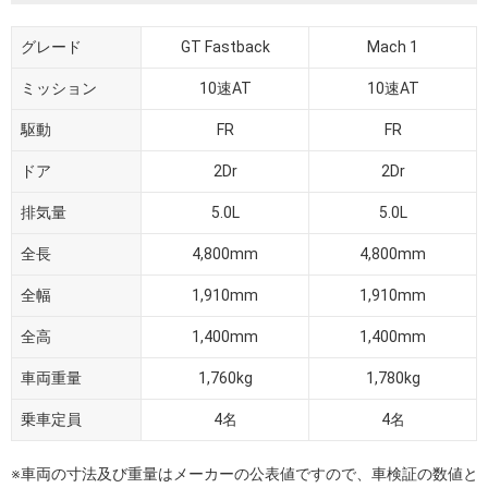
グレード
GT Fastback
Mach 1
ミッション
10速AT
10速AT
駆動
FR
FR
ドア
2Dr
2Dr
排気量
5.0L
5.0L
全長
4,800mm
4,800mm
全幅
1,910mm
1,910mm
全高
1,400mm
1,400mm
車両重量
1,760kg
1,780kg
乗車定員
4名
4名
※車両の寸法及び重量はメーカーの公表値ですので、車検証の数値と