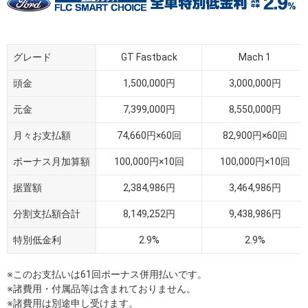
グレード
GT Fastback
Mach 1
頭金
1,500,000円
3,000,000円
元金
7,399,000円
8,550,000円
月々お支払額
74,660円×60回
82,900円×60回
ボーナス月加算額
100,000円×10回
100,000円×10回
据置額
2,384,986円
3,464,986円
分割支払額合計
8,149,252円
9,438,986円
特別低金利
2.9%
2.9%
※このお支払いは61回ボーナス併用払いです。
※諸費用・付属品等は含まれておりません。
※諸費用は別途申し受けます。