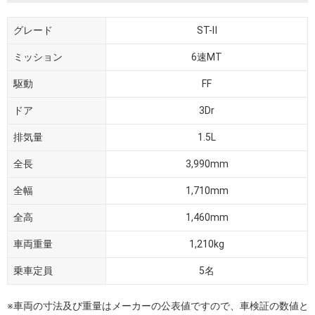
グレード
ST-Ⅱ
ミッション
6速MT
駆動
FF
ドア
3Dr
排気量
1.5L
全長
3,990mm
全幅
1,710mm
全高
1,460mm
車両重量
1,210kg
乗車定員
5名
※車両の寸法及び重量はメーカーの公表値ですので、車検証の数値と