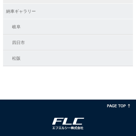
納車ギャラリー
岐阜
四日市
松阪